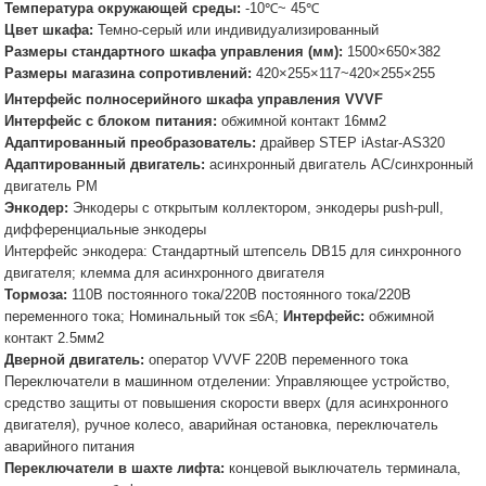
Температура окружающей среды:
-10℃~ 45℃
Цвет шкафа:
Темно-серый или индивидуализированный
Размеры стандартного шкафа управления (мм):
1500×650×382
Размеры магазина сопротивлений:
420×255×117~420×255×255
Интерфейс полносерийного шкафа управления VVVF
Интерфейс с блоком питания:
обжимной контакт 16мм2
Адаптированный преобразователь:
драйвер STEP iAstar-AS320
Адаптированный двигатель:
асинхронный двигатель AC/синхронный
двигатель PM
Энкодер:
Энкодеры с открытым коллектором, энкодеры push-pull,
дифференциальные энкодеры
Интерфейс энкодера: Стандартный штепсель DB15 для синхронного
двигателя; клемма для асинхронного двигателя
Тормоза:
110В постоянного тока/220В постоянного тока/220В
переменного тока; Номинальный ток ≤6A;
Интерфейс:
обжимной
контакт 2.5мм2
Дверной двигатель:
оператор VVVF 220В переменного тока
Переключатели в машинном отделении: Управляющее устройство,
средство защиты от повышения скорости вверх (для асинхронного
двигателя), ручное колесо, аварийная остановка, переключатель
аварийного питания
Переключатели в шахте лифта:
концевой выключатель терминала,