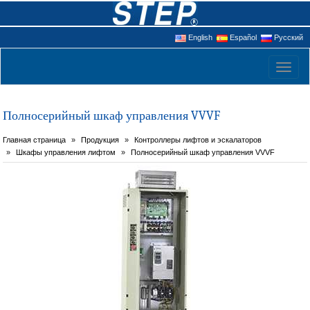
English
Español
Русский
Toggl
naviga
Полносерийный шкаф управления VVVF
Главная страница
Продукция
Контроллеры лифтов и эскалаторов
Шкафы управления лифтом
Полносерийный шкаф управления VVVF