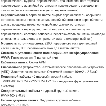
переключатель буфера, переключатель трансмиссионного тормоза,
переключатель аварийной остановки и переключатель замедления
скорости (за исключением концевого переключателя)
Переключатели в верхней части лифта:
переключатель аварийной
остановки шахты, переключатель аварийной остановки верхней части
шахты, предохранительное устройство, датчик остановки,
переключатель перегрузки, легкой нагрузки, полной нагрузки,
переключатель световой занавесы, переключатель защитной накладки
и переключатель сигнала о прибытии лифта (электронный тип)
Мощность источника света:
220В переменного тока для верхней
части шахты, 36В переменного тока для шахты лифта
Система внутренней связи полносерийного шкафа управления
VVVF:
Пятисторонняя (4-полосный тип)
Кабельная вилка:
Серия APM
Спасательное устройство:
Автоматическое спасательное устройство
(ARD); Электрические тормоза: Обжимной контакт 16мм2 и 2.5мм2.
Подвижной кабель:
40-ядровый плоский кабель-
TVVBP40/36×0.75+2×2P×0.75+1×2.0 (стандартная функциональная
система)
Соединительный кабель:
4-ядровый круглый кабель--
RVVP4/2×2×0.75
Кабель дверного звонка:
3-ядровый круглый кабель--
RVV3/2×0.75+1×2.0