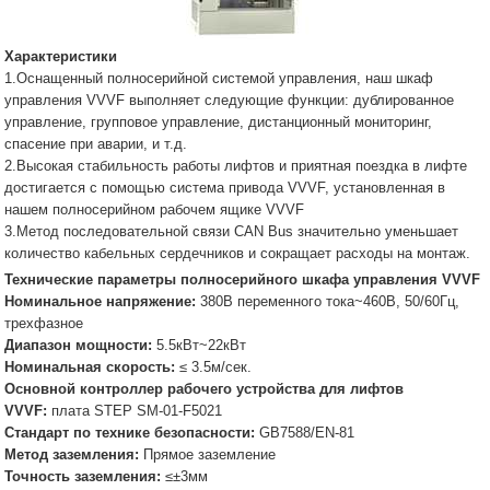
Характеристики
1.Оснащенный полносерийной системой управления, наш шкаф
управления VVVF выполняет следующие функции: дублированное
управление, групповое управление, дистанционный мониторинг,
спасение при аварии, и т.д.
2.Высокая стабильность работы лифтов и приятная поездка в лифте
достигается с помощью система привода VVVF, установленная в
нашем полносерийном рабочем ящике VVVF
3.Метод последовательной связи CAN Bus значительно уменьшает
количество кабельных сердечников и сокращает расходы на монтаж.
Технические параметры полносерийного шкафа управления VVVF
Номинальное напряжение:
380В переменного тока~460В, 50/60Гц,
трехфазное
Диапазон мощности:
5.5кВт~22кВт
Номинальная скорость:
≤ 3.5м/сек.
Основной контроллер рабочего устройства для лифтов
VVVF:
плата STEP SM-01-F5021
Стандарт по технике безопасности:
GB7588/EN-81
Метод заземления:
Прямое заземление
Точность заземления:
≤±3мм