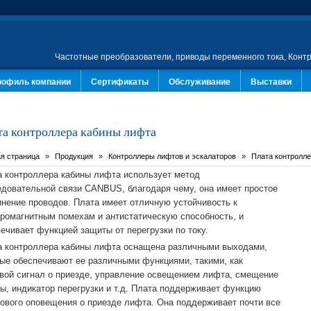
Частотные преобразователи, приводы переменного тока, Конт
рофиль компании
Сертификаты
Обслуживание
Выставки
та контроллера кабины лифта
я страница
Продукция
Контроллеры лифтов и эскалаторов
Плата контролле
 контроллера кабины лифта использует метод
довательной связи CANBUS, благодаря чему, она имеет простое
нение проводов. Плата имеет отличную устойчивость к
ромагнитным помехам и антистатическую способность, и
ечивает функцией защиты от перегрузки по току.
а контроллера кабины лифта оснащена различными выходами,
ые обеспечивают ее различными функциями, такими, как
вой сигнал о приезде, управление освещением лифта, смещение
ы, индикатор перегрузки и т.д. Плата поддерживает функцию
ового оповещения о приезде лифта. Она поддерживает почти все