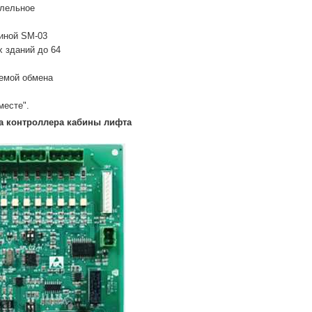
ллельное
биной SM-03
 зданий до 64
темой обмена
месте".
а контроллера кабины лифта