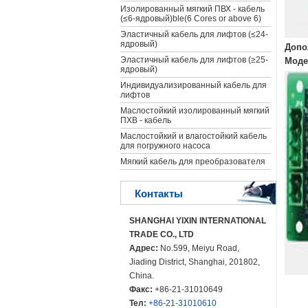
Изолированный мягкий ПВХ - кабель
(≤6-ядровый)ble(6 Cores or above 6)
Эластичный кабель для лифтов (≤24-
ядровый)
Допо
Эластичный кабель для лифтов (≥25-
Моде
ядровый)
Индивидуализированный кабель для
лифтов
Маслостойкий изолированный мягкий
ПХВ - кабель
Маслостойкий и влагостойкий кабель
для погружного насоса
Мягкий кабель для преобразователя
Контакты
SHANGHAI YIXIN INTERNATIONAL
TRADE CO., LTD
Адрес:
No.599, Meiyu Road,
Jiading District, Shanghai, 201802,
China.
Факс:
+86-21-31010649
Тел:
+86-21-31010610