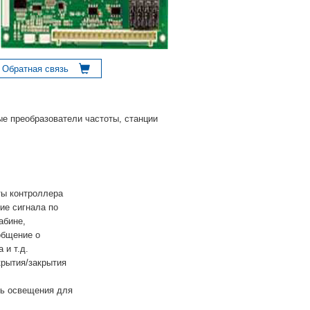
Обратная связь
е преобразователи частоты, станции
ты контроллера
ие сигнала по
абине,
общение о
а и т.д.
крытия/закрытия
ль освещения для