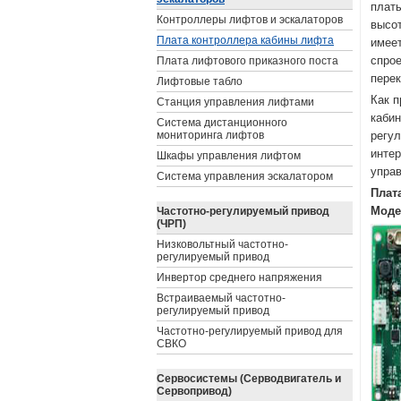
платы
Контроллеры лифтов и эскалаторов
высот
Плата контроллера кабины лифта
имеет
Плата лифтового приказного поста
спрое
перек
Лифтовые табло
Как п
Станция управления лифтами
кабин
Система дистанционного
мониторинга лифтов
регул
интер
Шкафы управления лифтом
управ
Система управления эскалатором
Плат
Частотно-регулируемый привод
Моде
(ЧРП)
Низковольтный частотно-
регулируемый привод
Инвертор среднего напряжения
Встраиваемый частотно-
регулируемый привод
Частотно-регулируемый привод для
СВКО
Сервосистемы (Серводвигатель и
Сервопривод)