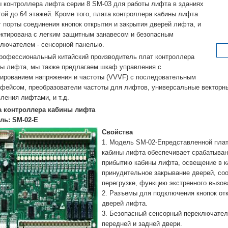
 контроллера лифта серии 8 SM-03 для работы лифта в зданиях
ой до 64 этажей. Кроме того, плата контроллера кабины лифта
 порты соединения кнопок открытия и закрытия дверей лифта, и
ктирована с легким защитным занавесом и безопасным
лючателем - сенсорной панелью.
рофессиональный китайский производитель плат контроллера
ы лифта, мы также предлагаем шкаф управления с
ированием напряжения и частоты (VVVF) с последовательным
фейсом, преобразователи частоты для лифтов, универсальные векторны
ления лифтами, и т.д.
а контроллера кабины лифта
ль: SM-02-E
Свойства
1. Модель SM-02-Eпредставленной пла
кабины лифта обеспечивает срабатыван
прибытию кабины лифта, освещение в к
принудительное закрывание дверей, со
перегрузке, функцию экстренного вызов
2. Разъемы для подключения кнопок от
дверей лифта.
3. Безопасный сенсорный переключате
передней и задней двери.