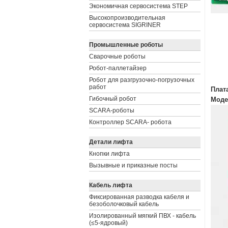
Экономичная сервосистема STEP
Высокопроизводительная
сервосистема SIGRINER
Промышленные роботы
Сварочные роботы
Робот-паллетайзер
Робот для разгрузочно-погрузочных
работ
Плат
Гибочный робот
Моде
SCARA-роботы
Контроллер SCARA- робота
Детали лифта
Кнопки лифта
Вызывные и приказные посты
Кабель лифта
Фиксированная разводка кабеля и
безоболочковый кабель
Изолированный мягкий ПВХ - кабель
(≤5-ядровый)