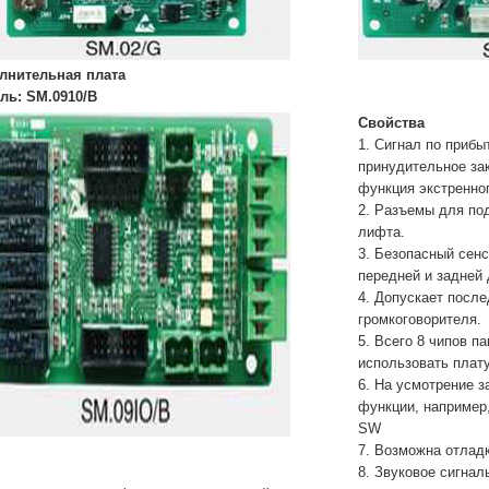
лнительная плата
ль: SM.0910/B
Свойства
1. Сигнал по прибы
принудительное за
функция экстренног
2. Разъемы для по
лифта.
3. Безопасный сен
передней и задней 
4. Допускает посл
громкоговорителя.
5. Всего 8 чипов п
использовать плату
6. На усмотрение 
функции, например
SW
7. Возможна отладк
8. Звуковое сигнал