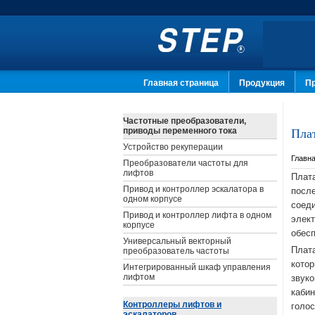
Главная страница
Продукция
П
Частотные преобразователи,
приводы переменного тока
Пла
Устройство рекуперации
Главна
Преобразователи частоты для
лифтов
Плата
Привод и контроллер эскалатора в
после
одном корпусе
соеди
Привод и контроллер лифта в одном
элект
корпусе
обесп
Универсальный векторный
Плат
преобразователь частоты
котор
Интегрированный шкаф управления
лифтом
звуко
кабин
Контроллеры лифтов и
голос
эскалаторов