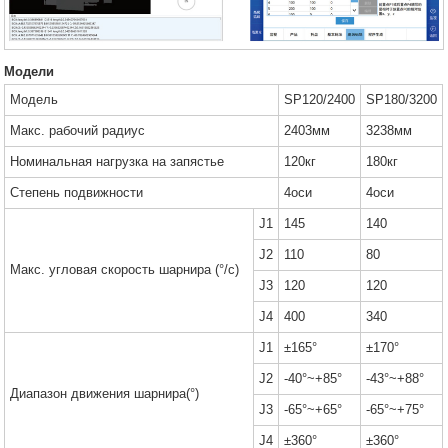
Модели
Модель
SP120/2400
SP180/3200
Макс. рабочий радиус
2403мм
3238мм
Номинальная нагрузка на запястье
120кг
180кг
Степень подвижности
4оси
4оси
J1
145
140
J2
110
80
Макс. угловая скорость шарнира (°/с)
J3
120
120
J4
400
340
J1
±165°
±170°
J2
-40°~+85°
-43°~+88°
Диапазон движения шарнира(°)
J3
-65°~+65°
-65°~+75°
J4
±360°
±360°