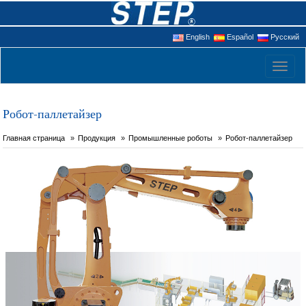
English
Español
Русский
Toggl
naviga
Робот-паллетайзер
Главная страница
Продукция
Промышленные роботы
Робот-паллетайзер