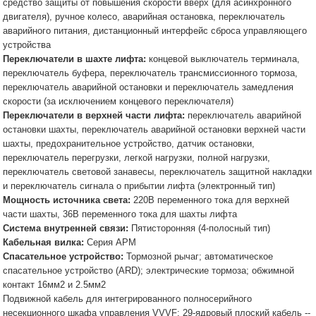
средство защиты от повышения скорости вверх (для асинхронного
двигателя), ручное колесо, аварийная остановка, переключатель
аварийного питания, дистанционный интерфейс сброса управляющего
устройства
Переключатели в шахте лифта:
концевой выключатель терминала,
переключатель буфера, переключатель трансмиссионного тормоза,
переключатель аварийной остановки и переключатель замедления
скорости (за исключением концевого переключателя)
Переключатели в верхней части лифта:
переключатель аварийной
остановки шахты, переключатель аварийной остановки верхней части
шахты, предохранительное устройство, датчик остановки,
переключатель перегрузки, легкой нагрузки, полной нагрузки,
переключатель световой занавесы, переключатель защитной накладки
и переключатель сигнала о прибытии лифта (электронный тип)
Мощность источника света:
220В переменного тока для верхней
части шахты, 36В переменного тока для шахты лифта
Система внутренней связи:
Пятисторонняя (4-полосный тип)
Кабельная вилка:
Серия APM
Спасательное устройство:
Тормозной рычаг; автоматическое
спасательное устройство (ARD); электрические тормоза; обжимной
контакт 16мм2 и 2.5мм2
Подвижной кабель для интегрированного полносерийного
несекционного шкафа управления VVVF: 29-ядровый плоский кабель --