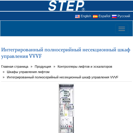
English
Español
Русский
Toggl
naviga
Интегрированный полносерийный несекционный шкаф
управления VVVF
Главная страница
Продукция
Контроллеры лифтов и эскалаторов
Шкафы управления лифтом
Интегрированный полносерийный несекционный шкаф управления VVVF