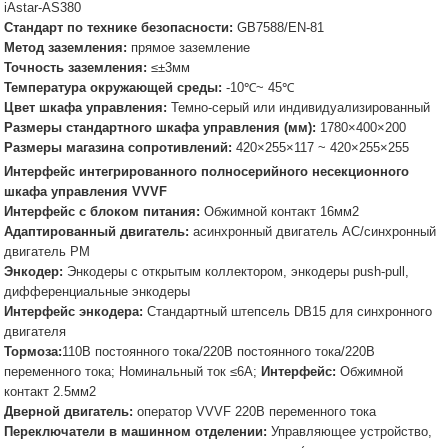
iAstar-AS380
Стандарт по технике безопасности:
GB7588/EN-81
Метод заземления:
прямое заземление
Точность заземления:
≤±3мм
Температура окружающей среды:
-10℃~ 45℃
Цвет шкафа управления:
Темно-серый или индивидуализированный
Размеры стандартного шкафа управления (мм):
1780×400×200
Размеры магазина сопротивлений:
420×255×117 ~ 420×255×255
Интерфейс интегрированного полносерийного несекционного
шкафа управления VVVF
Интерфейс с блоком питания:
Обжимной контакт 16мм2
Адаптированный двигатель:
асинхронный двигатель AC/синхронный
двигатель PM
Энкодер:
Энкодеры с открытым коллектором, энкодеры push-pull,
дифференциальные энкодеры
Интерфейс энкодера:
Стандартный штепсель DB15 для синхронного
двигателя
Тормоза:
110В постоянного тока/220В постоянного тока/220В
переменного тока; Номинальный ток ≤6A;
Интерфейс:
Обжимной
контакт 2.5мм2
Дверной двигатель:
оператор VVVF 220В переменного тока
Переключатели в машинном отделении:
Управляющее устройство,