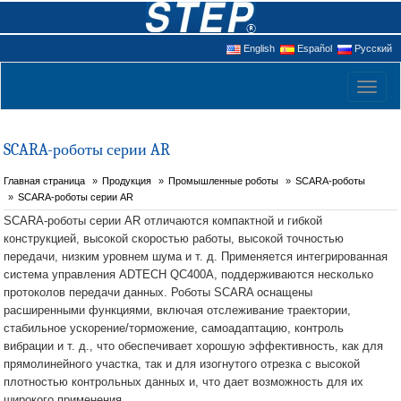
English
Español
Русский
Toggl
naviga
SCARA-роботы серии AR
Главная страница
Продукция
Промышленные роботы
SCARA-роботы
SCARA-роботы серии AR
SCARA-роботы серии AR отличаются компактной и гибкой
конструкцией, высокой скоростью работы, высокой точностью
передачи, низким уровнем шума и т. д. Применяется интегрированная
система управления ADTECH QC400A, поддерживаются несколько
протоколов передачи данных. Роботы SCARA оснащены
расширенными функциями, включая отслеживание траектории,
стабильное ускорение/торможение, самоадаптацию, контроль
вибрации и т. д., что обеспечивает хорошую эффективность, как для
прямолинейного участка, так и для изогнутого отрезка с высокой
плотностью контрольных данных и, что дает возможность для их
широкого применения.