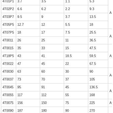
4T01P1
3.7
3.5
1.1
5.3
4T02P2
6.6
6.2
2.2
9.3
A
4T03P7
9.5
9
3.7
13.5
4T05P5
12.7
12
5.5
18
4T07P5
18
17
7.5
25.5
A
4T0011
26
25
11
36.5
4T0015
35
33
15
47.5
4T18P5
43
41
18.5
59.5
A
4T0022
47
45
22
67.5
4T0030
63
60
30
90
A
4T0037
73
70
37
105
4T0045
95
91
45
136.5
A
4T0055
117
112
55
168
4T0075
156
150
75
225
A
4T0090
187
180
90
270