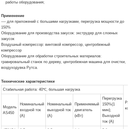
работы оборудования;
Применение
---- для приложений с большими нагрузками, перегрузка мощности до
150%
Оборудование для производства закусок: экструдер для слоеных
закусок
Воздушный компрессор: винтовой компрессор, центробежный
компрессор
Оборудование для обработки строительных материалов:
гравировальный станок по дереву, центробежная машина для очистки,
воздуходувка Рутса.
Технические характеристики
Стабильная работа: 40℃, большая нагрузка
Перегрузка
Р
Номинальный
Номинальный
Применяемый
150%(1
Модель
к
входной ток
выходной ток
двигатель
мин);
AS450
(A)
(A)
(кВт)
Выходной
ток (A)