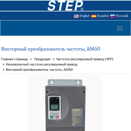
English
Español
Русский
Toggl
naviga
Векторный преобразователь частоты, AS450
Главная страница
Продукция
Частотно-регулируемый привод (ЧРП)
Низковольтный частотно-регулируемый привод
Векторный преобразователь частоты, AS450