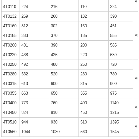
A
4T0110
224
216
110
324
4T0132
269
260
132
390
4T0160
312
302
160
451
4T0185
383
370
185
555
A
4T0200
401
390
200
585
4T0220
438
426
220
639
4T0250
492
480
250
720
4T0280
532
520
280
780
A
4T0315
613
600
315
900
4T0355
663
650
355
975
4T0400
773
760
400
1140
A
4T0450
824
810
450
1215
4T0510
944
930
510
1395
A
4T0560
1044
1030
560
1545